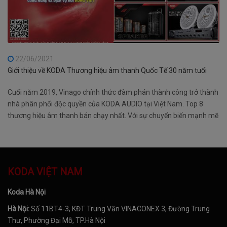
22/06/2021
Giới thiệu về KODA Thương hiệu âm thanh Quốc Tế 30 năm tuổi
Cuối năm 2019, Vinago chính thức đàm phán thành công trở thành
nhà phân phối độc quyền của KODA AUDIO tại Việt Nam. Top 8
thương hiệu âm thanh bán chạy nhất. Với sự chuyển biến mạnh mẽ
này, chắc chắn sẽ mang đến cho quý vị những sản phẩm chính
hãng chất lượng tốt, giá thành cực kì rẻ để phục vụ các khách hàng
trên mọi miền Tổ Quốc
KODA VIỆT NAM
Koda Hà Nội
Hà Nội:
Số 11BT4-3, KĐT Trung Văn VINACONEX 3, Đường Trung
Thư, Phường Đại Mỗ, TP.Hà Nội