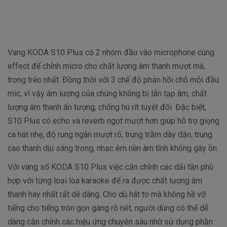
Vang KODA S10 Plus có 2 nhóm đầu vào microphone cùng
effect để chỉnh micro cho chất lượng âm thanh mượt mà,
trong trẻo nhất. Đồng thời với
3 chế độ phản hồi chỗ mỗi đầu
mic, vì vậy âm lượng của chúng không bị lẫn tạp âm, chất
lượng âm thanh ấn tượng, chống hú rít tuyệt đối.
Đặc biệt,
S10 Plus có echo và reverb ngọt mượt hơn giúp hỗ trợ giọng
ca hát nhẹ, độ rung ngân mượt rõ, trung trầm dày dặn, trung
cao thanh dịu sáng trong, nhạc êm nền âm tĩnh không gây ồn.
Với vang số KODA S10 Plus việc căn chỉnh các dải tần phù
hợp với từng loại loa karaoke để ra được chất lượng âm
thanh hay nhất rất dễ dàng. Cho dù hát to mà không hề vỡ
tiếng cho tiếng tròn gọn gàng rõ nét, người dùng
có thể dễ
dàng căn chỉnh các hiệu ứng chuyên sâu nhờ sử dụng phần