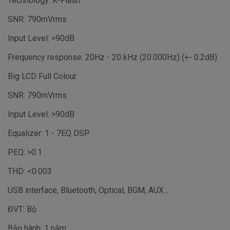
Technology: K-Flash
SNR: 790mVrms
Input Level: >90dB
Frequency response: 20Hz - 20 kHz (20.000Hz) (+- 0.2dB)
Big LCD Full Colour
SNR: 790mVrms
Input Level: >90dB
Equalizer: 1 - 7EQ DSP
PEQ: >0.1
THD: <0.003
USB interface, Bluetooth, Optical, BGM, AUX...
ĐVT: Bộ
Bảo hành: 1 năm