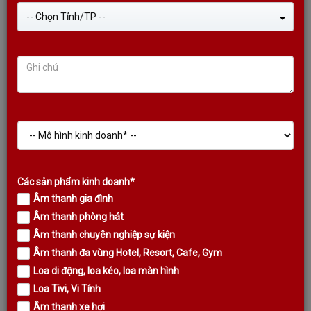
-- Chọn Tỉnh/TP --
Các sản phẩm kinh doanh*
Âm thanh gia đình
Âm thanh phòng hát
Âm thanh chuyên nghiệp sự kiện
VANG SỐ KODA S10 PLUS MỚI NHẤT,
Âm thanh đa vùng Hotel, Resort, Cafe, Gym
Loa di động, loa kéo, loa màn hình
CHIP ADSP, BLUETOOTH APTX PRO
Loa Tivi, Vi Tính
Âm thanh xe hơi