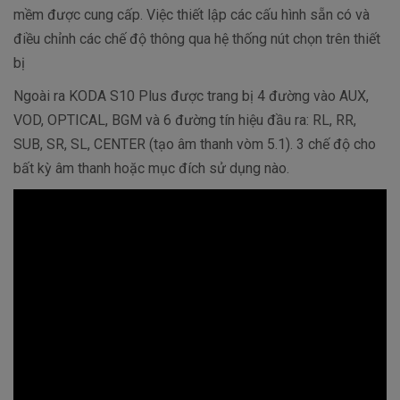
mềm được cung cấp. Việc thiết lập các cấu hình sẵn có và
điều chỉnh các chế độ thông qua hệ thống nút chọn trên thiết
bị
Ngoài ra KODA S10 Plus được trang bị 4 đường vào AUX,
VOD, OPTICAL, BGM và 6 đường tín hiệu đầu ra: RL, RR,
SUB, SR, SL, CENTER (tạo âm thanh vòm 5.1). 3 chế độ cho
bất kỳ âm thanh hoặc mục đích sử dụng nào.