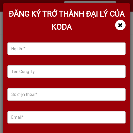
(
0
)
ĐĂNG KÝ TRỞ THÀNH ĐẠI LÝ CỦA
KODA
VANG SỐ KODA S10 PLUS MỚI
NHẤT, CHIP ADSP, BLUETOOTH
APTX PRO