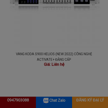
VANG KODA S900 HELIOS (NEW 2022) CÔNG NGHỆ
ACTIVATE+ ĐẲNG CẤP
Giá:
Liên hệ
0947903088
ĐĂNG KÝ ĐẠI LÝ
Chat Zalo