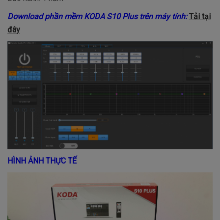
Download phần mềm KODA S10 Plus trên máy tính:
Tải tại
đây
HÌNH ẢNH THỰC TẾ