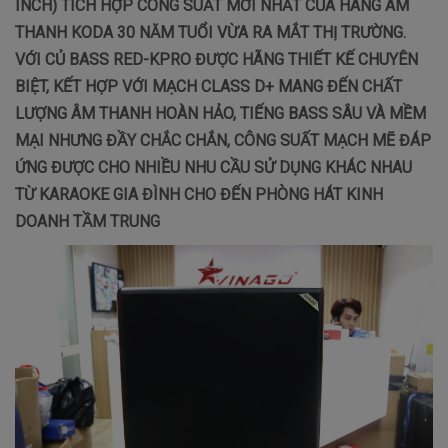
INCH) TÍCH HỢP CÔNG SUẤT MỚI NHẤT CỦA HÃNG ÂM
THANH KODA 30 NĂM TUỔI VỪA RA MẮT THỊ TRƯỜNG.
VỚI CỦ BASS RED-KPRO ĐƯỢC HÃNG THIẾT KẾ CHUYÊN
BIỆT, KẾT HỢP VỚI MẠCH CLASS D+ MANG ĐẾN CHẤT
LƯỢNG ÂM THANH HOÀN HẢO, TIẾNG BASS SÂU VÀ MỀM
MẠI NHƯNG ĐẦY CHẮC CHẮN, CÔNG SUẤT MẠCH MẼ ĐÁP
ỨNG ĐƯỢC CHO NHIỀU NHU CẦU SỬ DỤNG KHÁC NHAU
TỪ KARAOKE GIA ĐÌNH CHO ĐẾN PHÒNG HÁT KINH
DOANH TẦM TRUNG