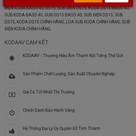
Từ khóa:
KODA DS15
,
SUB ĐIỆN KODA DS15
,
SUB ĐIỆN KODA
,
SUB
ĐIỆN KODA BASS 40
,
DS15
,
SUB ĐIỆN DS15
,
KODA DS15 BASS 40
,
SUB KODA BASS 40
,
SUB DS15 BASS 40
,
SUB ĐIỆN DS15
,
SUB
DS15
,
KODA DS15 CHÍNH HÃNG
,
LOA SUB KODA CHÍNH HÃNG
,
SUB
ĐIỆN KODA CHÍNH HÃNG
,
KODAAV CAM KẾT
KODAAV - Thương Hiệu Âm Thanh Nổi Tiếng Thế Giới
Sản Phẩm Chất Lượng, Sản Xuất Chuyên Nghiệp
Giá Cả Tốt Nhất Thị Trường
Chính Sách Bảo Hành Vàng
Hệ Thống Đại Lý Ủy Quyền 63 Tỉnh Thành