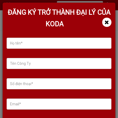
(
0
)
ĐĂNG KÝ TRỞ THÀNH ĐẠI LÝ CỦA
KODA
LOA KODA DS15 (2022) SUB
ĐIỆN BASS 40, CÔNG SUẤT
850W, BASS MỀM, CĂNG VÀ SÂU