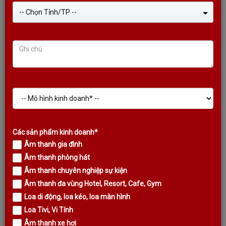
-- Chọn Tỉnh/TP --
Các sản phẩm kinh doanh*
Âm thanh gia đình
Âm thanh phòng hát
Âm thanh chuyên nghiệp sự kiện
LOA KODA DS15 (2022) SUB ĐIỆN
Âm thanh đa vùng Hotel, Resort, Cafe, Gym
Loa di động, loa kéo, loa màn hình
BASS 40, CÔNG SUẤT 850W, BASS
Loa Tivi, Vi Tính
MỀM, CĂNG VÀ SÂU
Âm thanh xe hơi