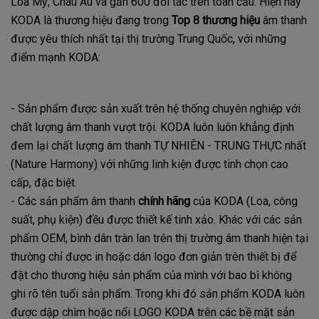
Loa Mỹ, Châu Âu và gần 600 đối tác trên toàn cầu. Hiện nay
KODA là thương hiệu đang trong
Top 8 thương hiệu
âm thanh
được yêu thích nhất tại thị trường Trung Quốc, với những
điểm mạnh KODA:
- Sản phẩm được sản xuất trên hệ thống chuyên nghiệp với
chất lượng âm thanh vượt trội. KODA luôn luôn khẳng định
đem lại chất lượng âm thanh TỰ NHIÊN - TRUNG THỰC nhất
(Nature Harmony) với những linh kiện được tinh chọn cao
cấp, đặc biệt.
- Các sản phẩm âm thanh
chính hãng
của KODA (Loa, công
suất, phụ kiện) đều được thiết kế tinh xảo. Khác với các sản
phẩm OEM, bình dân tràn lan trên thị trường âm thanh hiện tại
thường chỉ được in hoặc dán logo đơn giản trên thiết bị để
đặt cho thương hiệu sản phẩm của mình với bao bì không
ghi rõ tên tuổi sản phẩm. T
rong khi đó sản phẩm KODA luôn
được dập chìm hoặc nổi LOGO KODA trên các bề mặt sản