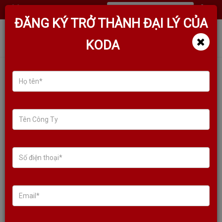
(
0
)
ĐĂNG KÝ TRỞ THÀNH ĐẠI LÝ CỦA
KODA
LOA CỘT KODA KLS-440