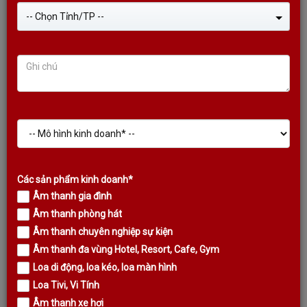
-- Chọn Tỉnh/TP --
Các sản phẩm kinh doanh*
LOA CỘT KODA KLS-440
Âm thanh gia đình
Âm thanh phòng hát
Liên hệ
Âm thanh chuyên nghiệp sự kiện
Giá:
Âm thanh đa vùng Hotel, Resort, Cafe, Gym
Loa thông báo KODA KLS-440
Loa di động, loa kéo, loa màn hình
Tình trạng: Còn hàng
Loa Tivi, Vi Tính
Âm thanh xe hơi