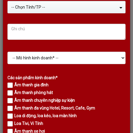
-- Chọn Tỉnh/TP --
Các sản phẩm kinh doanh*
Âm thanh gia đình
Âm thanh phòng hát
Âm thanh chuyên nghiệp sự kiện
MICRO KHÔNG DÂY KODA SM12
Âm thanh đa vùng Hotel, Resort, Cafe, Gym
Loa di động, loa kéo, loa màn hình
(2022) VUA PHÂN KHÚC RẺ, TÍCH
Loa Tivi, Vi Tính
HỢP PIN SẠC
Âm thanh xe hơi