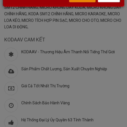
Từ khóa:
MICRO KODA
,
KODA SM12
,
MICRO SM12
,
SM12
,
KODA
SM12 CHÍNH HÃNG
,
MICRO KHÔNG DÂY KODA
,
MICRO KHÔNG DÂY
CHÍNH HÃNG
,
KODA SM12 CHÍNH HÃNG
,
MICRO KARAOKE
,
MICRO
LOA KÉO
,
MICRO TÍCH HỢP PIN SẠC
,
MICRO CHO OTO
,
MICRO CHO
LOA DI ĐỘNG
,
KODAAV CAM KẾT
KODAAV - Thương Hiệu Âm Thanh Nổi Tiếng Thế Giới
Sản Phẩm Chất Lượng, Sản Xuất Chuyên Nghiệp
Giá Cả Tốt Nhất Thị Trường
Chính Sách Bảo Hành Vàng
Hệ Thống Đại Lý Ủy Quyền 63 Tỉnh Thành