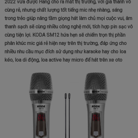
2022 vừa được Hãng cho ra mắt thị trường, với giá thành vô
cùng rẻ, nhưng chất lượng tốt tiếng mic nhẹ nhàng, sáng
trong trẻo giúp nâng tầm giọng hát làm chủ mọi cuộc vui, âm
thanh sạch sẽ cùng nhiều công nghệ mới, tích hợp pin sạc vô
cùng tiện lợi. KODA SM12 hứa hẹn sẽ chiếm trọn thị phần
phân khúc mic giá rẻ hiện nay trên thị trường, đáp ứng cho
nhiều nhu cầu mục đích sử dụng như karaoke hay cho loa
kéo, loa di động, loa active hay micro để hát trên xe oto