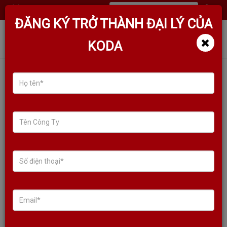
(
0
)
ĐĂNG KÝ TRỞ THÀNH ĐẠI LÝ CỦA
KODA
MICRO KHÔNG DÂY KODA SM12
(2022) VUA PHÂN KHÚC RẺ, TÍCH
HỢP PIN SẠC