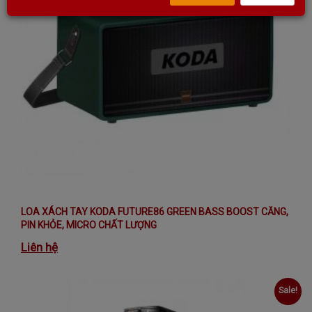
LOA XÁCH TAY KODA FUTURE86 GREEN BASS BOOST CĂNG,
PIN KHỎE, MICRO CHẤT LƯỢNG
Liên hệ
Sale!