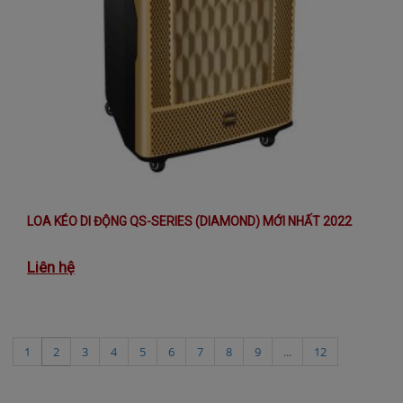
LOA KÉO DI ĐỘNG QS-SERIES (DIAMOND) MỚI NHẤT 2022
Liên hệ
1
2
3
4
5
6
7
8
9
...
12