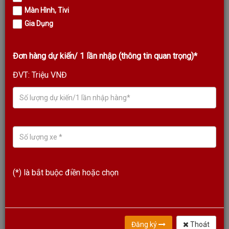
Màn Hình, Tivi
Gia Dụng
Đơn hàng dự kiến/ 1 lần nhập (thông tin quan trọng)*
ĐVT: Triệu VNĐ
LOA MÀN HÌNH KODA KD150K PRO VỚI 11 LOA TÍCH HỢP,
ANDROID 7.1.2 NOUGAT
Liên hệ
(*) là bắt buộc điền hoặc chọn
Sale!
Đăng ký
Thoát