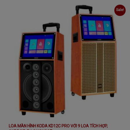
Sale!
LOA MÀN HÌNH KODA KD12C PRO VỚI 9 LOA TÍCH HỢP,