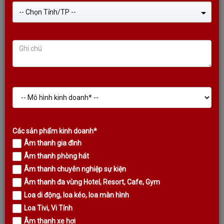
-- Chọn Tỉnh/TP --
LOA XÁCH TAY KODA KDT88 CHÍNH HÃNG (TẶNG KÈM 2 MIC
KHÔNG DÂY)
Liên hệ
Các sản phẩm kinh doanh*
Âm thanh gia đình
Sale!
Âm thanh phòng hát
Âm thanh chuyên nghiệp sự kiện
Âm thanh đa vùng Hotel, Resort, Cafe, Gym
Loa di động, loa kéo, loa màn hình
Loa Tivi, Vi Tính
Âm thanh xe hơi