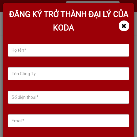
(
0
)
ĐĂNG KÝ TRỞ THÀNH ĐẠI LÝ CỦA
KODA
TÌM KIẾM SẢN PHẨM
Sale!